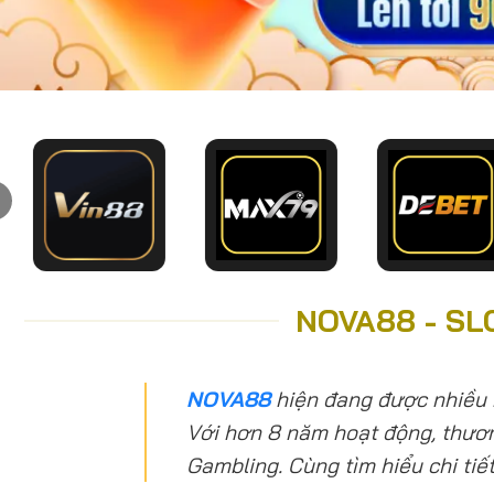
NOVA88 - SL
NOVA88
hiện đang được nhiều n
Với hơn 8 năm hoạt động, thươn
Gambling. Cùng tìm hiểu chi tiế