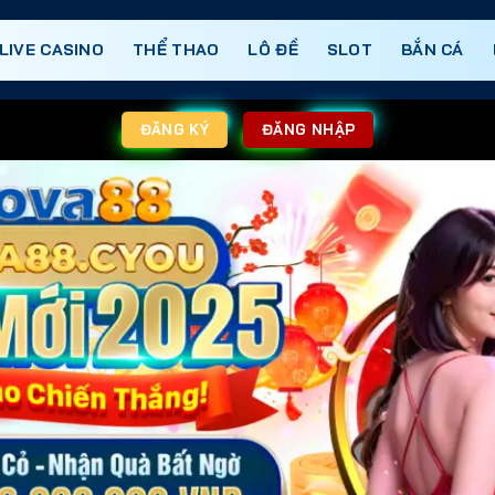
LIVE CASINO
THỂ THAO
LÔ ĐỀ
SLOT
BẮN CÁ
ĐĂNG KÝ
ĐĂNG NHẬP