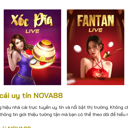
à cái uy tín NOVA88
hiệu nhà cái trực tuyến uy tín và nổi bật thị trường. Không 
ông tin giới thiệu tường tận mà bạn có thể theo dõi để hiểu r