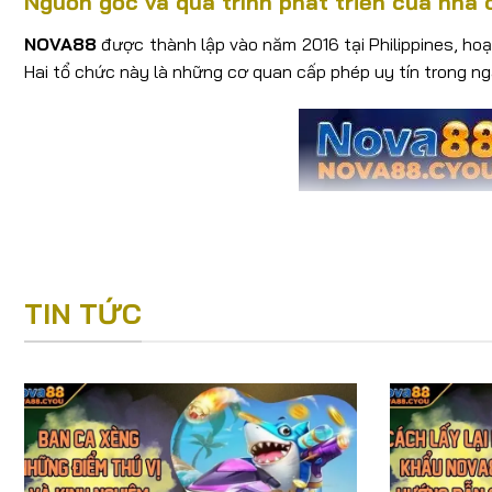
Nguồn gốc và quá trình phát triển của nhà
NOVA88
được thành lập vào năm 2016 tại Philippines, h
Hai tổ chức này là những cơ quan cấp phép uy tín trong n
TIN TỨC