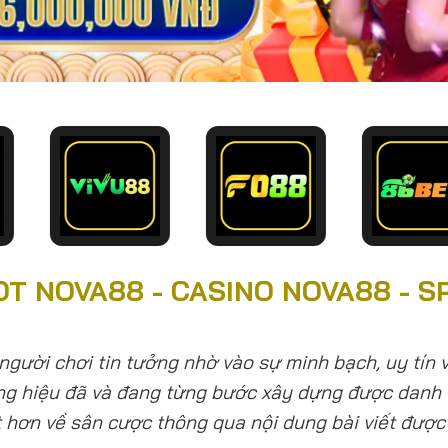
OT NOVA88 - CASINO NOVA88 - 
gười chơi tin tưởng nhờ vào sự minh bạch, uy tín v
g hiệu đã và đang từng bước xây dựng được danh t
t hơn về sân cược thông qua nội dung bài viết được