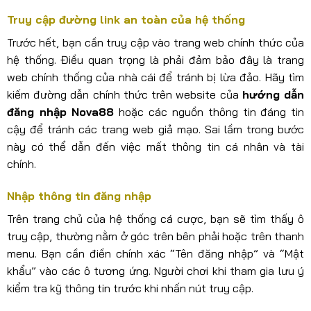
Truy cập đường link an toàn của hệ thống
Trước hết, bạn cần truy cập vào trang web chính thức của
hệ thống. Điều quan trọng là phải đảm bảo đây là trang
web chính thống của nhà cái để tránh bị lừa đảo. Hãy tìm
kiếm đường dẫn chính thức trên website của
hướng dẫn
đăng nhập Nova88
hoặc các nguồn thông tin đáng tin
cậy để tránh các trang web giả mạo. Sai lầm trong bước
này có thể dẫn đến việc mất thông tin cá nhân và tài
chính.
Nhập thông tin đăng nhập
Trên trang chủ của hệ thống cá cược, bạn sẽ tìm thấy ô
truy cập, thường nằm ở góc trên bên phải hoặc trên thanh
menu. Bạn cần điền chính xác “Tên đăng nhập” và “Mật
khẩu” vào các ô tương ứng. Người chơi khi tham gia lưu ý
kiểm tra kỹ thông tin trước khi nhấn nút truy cập.