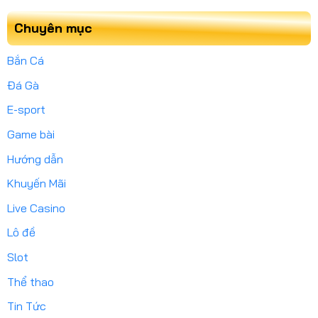
Chuyên mục
Bắn Cá
Đá Gà
E-sport
Game bài
Hướng dẫn
Khuyến Mãi
Live Casino
Lô đề
Slot
Thể thao
Tin Tức