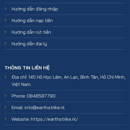
Hướng dẫn đăng nhập
Hướng dẫn nạp tiền
Hướng dẫn rút tiền
Hướng dẫn đại lý
THÔNG TIN LIÊN HỆ
Địa chỉ: 145 Hồ Học Lãm, An Lạc, Bình Tân, Hồ Chí Minh,
Việt Nam.
Phone: 0848587790.
Email:
info@earthstrike.nl
.
Website: https://earthstrike.nl/