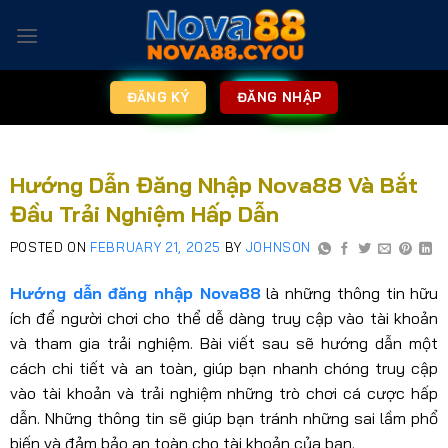
ĐĂNG KÝ
ĐĂNG NHẬP
Hướng Dẫn Đăng Nhập Nova88 Và Bắt
Đầu Trải Nghiệm Hấp Dẫn
POSTED ON
FEBRUARY 21, 2025
BY
JOHNSON
Hướng dẫn đăng nhập Nova88
là những thông tin hữu
ích để người chơi cho thể dễ dàng truy cập vào tài khoản
và tham gia trải nghiệm. Bài viết sau sẽ hướng dẫn một
cách chi tiết và an toàn, giúp bạn nhanh chóng truy cập
vào tài khoản và trải nghiệm những trò chơi cá cược hấp
dẫn. Những thông tin sẽ giúp bạn tránh những sai lầm phổ
biến và đảm bảo an toàn cho tài khoản của bạn.