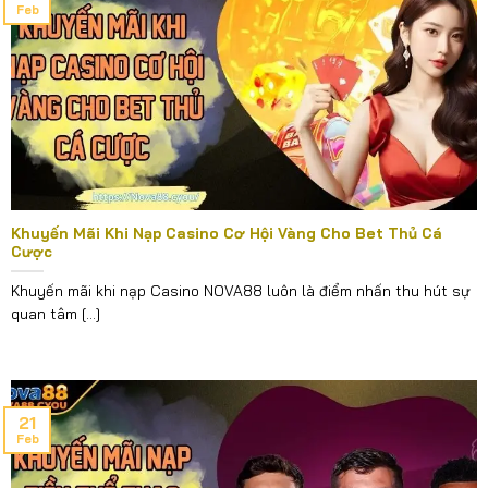
Feb
Khuyến Mãi Khi Nạp Casino Cơ Hội Vàng Cho Bet Thủ Cá
Cược
Khuyến mãi khi nạp Casino NOVA88 luôn là điểm nhấn thu hút sự
quan tâm [...]
21
Feb