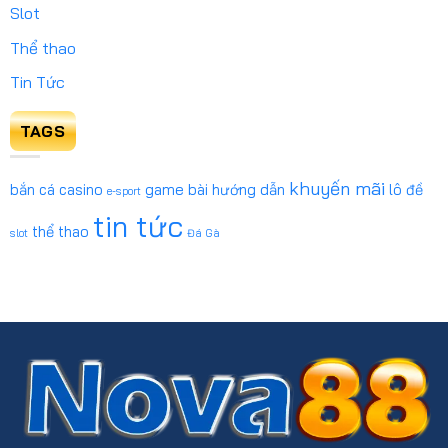
Slot
Thể thao
Tin Tức
TAGS
khuyến mãi
bắn cá
casino
game bài
hướng dẫn
lô đề
e-sport
tin tức
thể thao
slot
Đá Gà