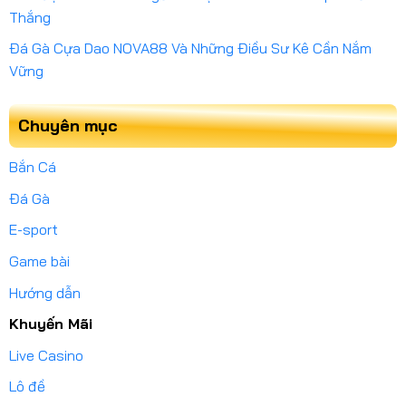
Thắng
Đá Gà Cựa Dao NOVA88 Và Những Điều Sư Kê Cần Nắm
Vững
Chuyên mục
Bắn Cá
Đá Gà
E-sport
Game bài
Hướng dẫn
Khuyến Mãi
Live Casino
Lô đề