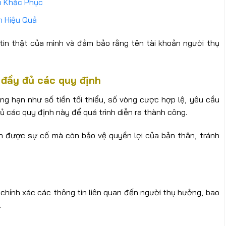
h Khắc Phục
h Hiệu Quả
 tin thật của mình và đảm bảo rằng tên tài khoản người thụ
 đầy đủ các quy định
ng hạn như số tiền tối thiểu, số vòng cược hợp lệ, yêu cầu
ủ các quy định này để quá trình diễn ra thành công.
nh được sự cố mà còn bảo vệ quyền lợi của bản thân, tránh
, chính xác các thông tin liên quan đến người thụ hưởng, bao
.