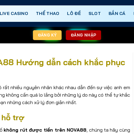
LIVE CASINO
THỂ THAO
LÔ ĐỀ
SLOT
BẮN CÁ
ĐĂNG KÝ
ĐĂNG NHẬP
A88 Hướng dẫn cách khắc phục
 rất nhiều nguyên nhân khác nhau dẫn đến sự việc anh em
cũng không cần quá lo lắng bởi những lý do này có thể tự khắc
bạn những cách xử lý đơn giản nhất.
 hỗ trợ
cố
không rút được tiền trên NOVA88
, chúng ta hãy cùng