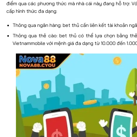
điểm qua các phương thức mà nhà cái này đang hỗ trợ. Với
cấp hình thức đa dạng:
Thông qua ngân hàng: bet thủ cần liên kết tài khoản ngâ
Thông qua thẻ cào: bet thủ có thể lựa chọn bằng thẻ
Vietnammobile với mệnh giá đa dạng từ 10.000 đến 1.00