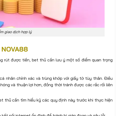
ểm giao dịch hợp lý
ên NOVA88
ng rút được tiền, bet thủ cần lưu ý một số điểm quan trọng
cá nhân chính xác và trùng khớp với giấy tờ tùy thân. Điều
hóng và thuận lợi hơn, đồng thời tránh được các rắc rối liên
et thủ cần tìm hiểu kỹ các quy định này trước khi thực hiện
kết nối internet ổn định để tránh bị gián đoạn và gây lỗi.