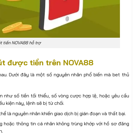
t tiền NOVA88 hỗ trợ
út được tiền trên NOVA88
hau. Dưới đây là một số nguyên nhân phổ biến mà bet thủ
n như số tiền tối thiểu, số vòng cược hợp lệ, hoặc yêu cầu
 kiện này, lệnh sẽ bị từ chối.
 là nguyên nhân khiến giao dịch bị gián đoạn và thất bại.
ng hoặc thông tin cá nhân không trùng khớp với hồ sơ đăng
n.