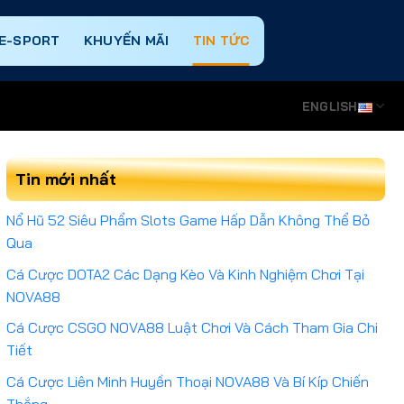
E-SPORT
KHUYẾN MÃI
TIN TỨC
ENGLISH
Tin mới nhất
Nổ Hũ 52 Siêu Phẩm Slots Game Hấp Dẫn Không Thể Bỏ
Qua
Cá Cược DOTA2 Các Dạng Kèo Và Kinh Nghiệm Chơi Tại
NOVA88
Cá Cược CSGO NOVA88 Luật Chơi Và Cách Tham Gia Chi
Tiết
Cá Cược Liên Minh Huyền Thoại NOVA88 Và Bí Kíp Chiến
Thắng