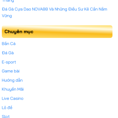
Đá Gà Cựa Dao NOVA88 Và Những Điều Sư Kê Cần Nắm
Vững
Chuyên mục
Bắn Cá
Đá Gà
E-sport
Game bài
Hướng dẫn
Khuyến Mãi
Live Casino
Lô đề
Slot