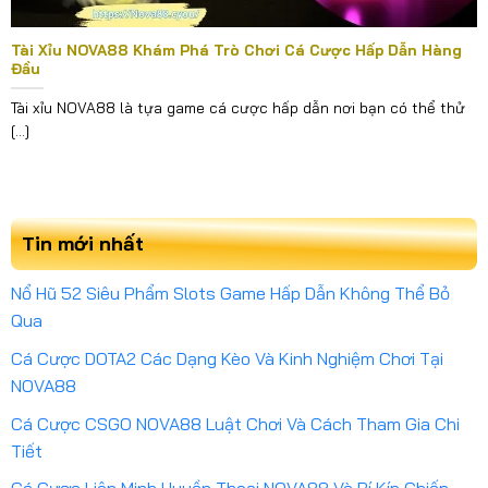
Tài Xỉu NOVA88 Khám Phá Trò Chơi Cá Cược Hấp Dẫn Hàng
Đầu
Tài xỉu NOVA88 là tựa game cá cược hấp dẫn nơi bạn có thể thử
[...]
Tin mới nhất
Nổ Hũ 52 Siêu Phẩm Slots Game Hấp Dẫn Không Thể Bỏ
Qua
Cá Cược DOTA2 Các Dạng Kèo Và Kinh Nghiệm Chơi Tại
NOVA88
Cá Cược CSGO NOVA88 Luật Chơi Và Cách Tham Gia Chi
Tiết