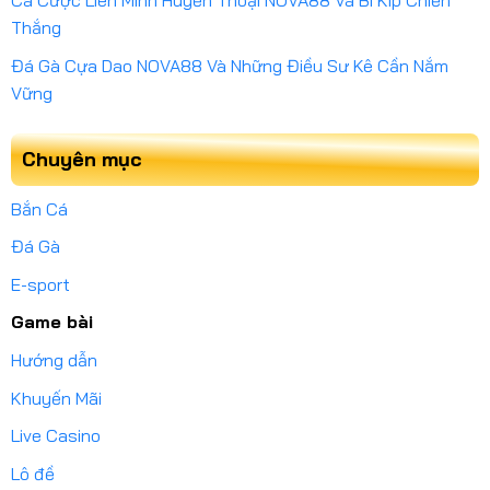
Cá Cược Liên Minh Huyền Thoại NOVA88 Và Bí Kíp Chiến
Thắng
Đá Gà Cựa Dao NOVA88 Và Những Điều Sư Kê Cần Nắm
Vững
Chuyên mục
Bắn Cá
Đá Gà
E-sport
Game bài
Hướng dẫn
Khuyến Mãi
Live Casino
Lô đề