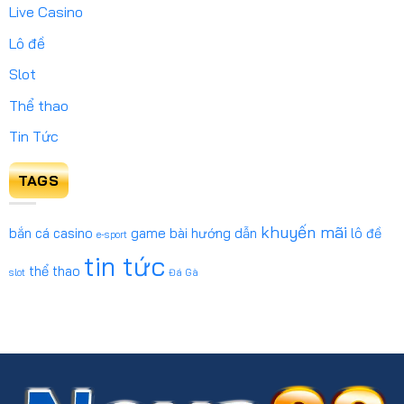
Live Casino
Lô đề
Slot
Thể thao
Tin Tức
TAGS
khuyến mãi
bắn cá
casino
game bài
hướng dẫn
lô đề
e-sport
tin tức
thể thao
slot
Đá Gà