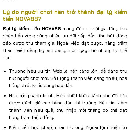
Lý do người chơi nên trở thành đại lý kiếm
tiền NOVA88?
Đại lý kiếm tiền NOVA88
mang đến cơ hội gia tăng thu
nhập bền vững cùng nhiều ưu đãi hấp dẫn, thu hút đông
đảo cược thủ tham gia. Ngoài việc đặt cược, hàng trăm
thành viên đăng ký làm đại lý mỗi ngày nhờ những lợi thế
sau:
Thương hiệu uy tín: Web là nền tảng lớn, dễ dàng thu
hút người chơi mới. Số lượng thành viên càng nhiều, hoa
hồng chiết khấu càng hấp dẫn.
Hoa hồng cạnh tranh: Mức chiết khấu dành cho đối tác
được đánh giá cao hàng đầu thị trường. Nếu tìm kiếm
thành viên hiệu quả, thu nhập mỗi tháng có thể đạt
hàng trăm triệu đồng.
Kiếm tiền hợp pháp, nhanh chóng: Ngoài lợi nhuận từ