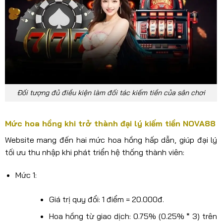
Đối tượng đủ điều kiện làm đối tác kiếm tiền của sân chơi
Mức hoa hồng khi trở thành đại lý kiếm tiền NOVA88
Website mang đến hai mức hoa hồng hấp dẫn, giúp đại lý
tối ưu thu nhập khi phát triển hệ thống thành viên:
Mức 1:
Giá trị quy đổi: 1 điểm = 20.000đ.
Hoa hồng từ giao dịch: 0.75% (0.25% * 3) trên