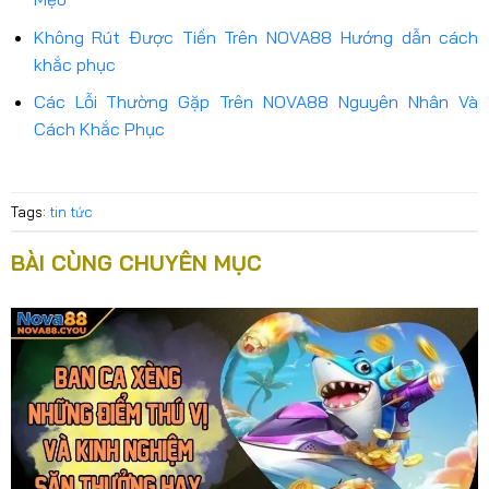
Không Rút Được Tiền Trên NOVA88 Hướng dẫn cách
khắc phục
Các Lỗi Thường Gặp Trên NOVA88 Nguyên Nhân Và
Cách Khắc Phục
Tags:
tin tức
BÀI CÙNG CHUYÊN MỤC