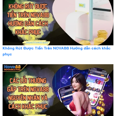
Không Rút Được Tiền Trên NOVA88 Hướng dẫn cách khắc
phục