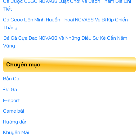
Cá Cược CSGO NOVA88 Luật Chơi Và Cách Tham Gia Chi
Tiết
Cá Cược Liên Minh Huyền Thoại NOVA88 Và Bí Kíp Chiến
Thắng
Đá Gà Cựa Dao NOVA88 Và Những Điều Sư Kê Cần Nắm
Vững
Chuyên mục
Bắn Cá
Đá Gà
E-sport
Game bài
Hướng dẫn
Khuyến Mãi