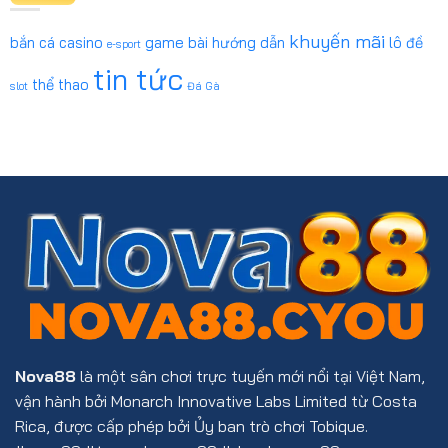
khuyến mãi
bắn cá
casino
game bài
hướng dẫn
lô đề
e-sport
tin tức
thể thao
slot
Đá Gà
Nova88
là một sân chơi trực tuyến mới nổi tại Việt Nam,
vận hành bởi Monarch Innovative Labs Limited từ Costa
Rica, được cấp phép bởi Ủy ban trò chơi Tobique.