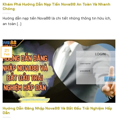
Khám Phá Hướng Dẫn Nạp Tiền Nova88 An Toàn Và Nhanh
Chóng
Hướng dẫn nạp tiền Nova88 là chi tiết những thông tin hữu ích,
an toàn [...]
21
Feb
Hướng Dẫn Đăng Nhập Nova88 Và Bắt Đầu Trải Nghiệm Hấp
Dẫn