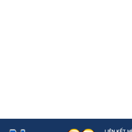
LIÊN KẾT H