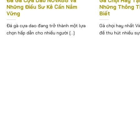
Đá Gà Cựa Dao NOVA88 Và
Gà Chọi Hay Tạ
Những Điều Sư Kê Cần Nắm
Những Thông Ti
Vững
Biết
Đá gà cựa dao đang trở thành một lựa
Gà chọi hay nhất V
chọn hấp dẫn cho nhiều người [...]
đề thu hút nhiều sự 