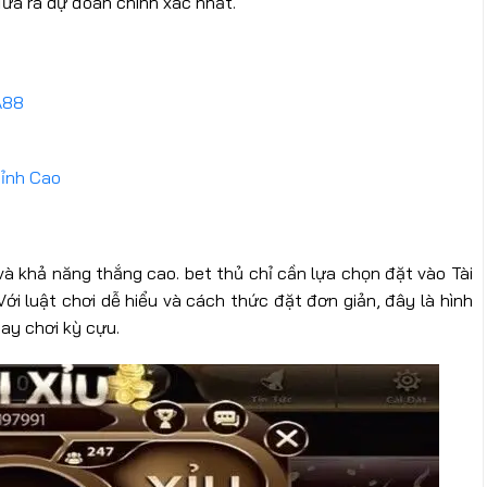
ưa ra dự đoán chính xác nhất.
A88
ỉnh Cao
và khả năng thắng cao. bet thủ chỉ cần lựa chọn đặt vào Tài
Với luật chơi dễ hiểu và cách thức đặt đơn giản, đây là hình
ay chơi kỳ cựu.