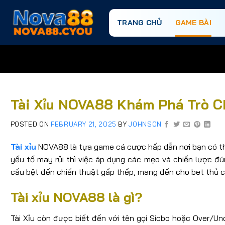
TRANG CHỦ
GAME BÀI
Tài Xỉu NOVA88 Khám Phá Trò 
POSTED ON
FEBRUARY 21, 2025
BY
JOHNSON
Tài xỉu
NOVA88 là tựa game cá cược hấp dẫn nơi bạn có thể
yếu tố may rủi thì việc áp dụng các mẹo và chiến lược đ
cầu bệt đến chiến thuật gấp thếp, mang đến cho bet thủ c
Tài xỉu NOVA88 là gì?
Tài Xỉu còn được biết đến với tên gọi Sicbo hoặc Over/Und