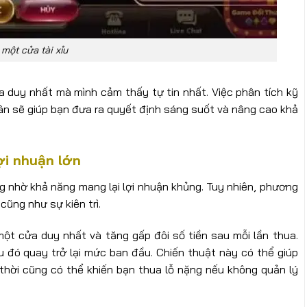
 một cửa tài xỉu
ửa duy nhất mà mình cảm thấy tự tin nhất. Việc phân tích kỹ
ân sẽ giúp bạn đưa ra quyết định sáng suốt và nâng cao khả
ợi nhuận lớn
 nhờ khả năng mang lại lợi nhuận khủng. Tuy nhiên, phương
cũng như sự kiên trì.
ột cửa duy nhất và tăng gấp đôi số tiền sau mỗi lần thua.
u đó quay trở lại mức ban đầu. Chiến thuật này có thể giúp
thời cũng có thể khiến bạn thua lỗ nặng nếu không quản lý