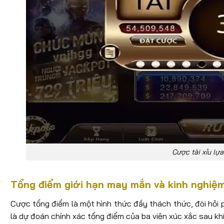
Cược tài xỉu lự
Tổng điểm giới hạn may mắn và kinh nghiệ
Cược tổng điểm là một hình thức đầy thách thức, đòi hỏi 
là dự đoán chính xác tổng điểm của ba viên xúc xắc sau khi