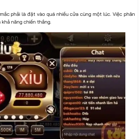
mắc phải là đặt vào quá nhiều cửa cùng một lúc. Việc phân
m khả năng chiến thắng.