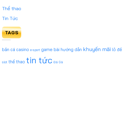
Thể thao
Tin Tức
TAGS
khuyến mãi
bắn cá
casino
game bài
hướng dẫn
lô đề
e-sport
tin tức
thể thao
slot
Đá Gà