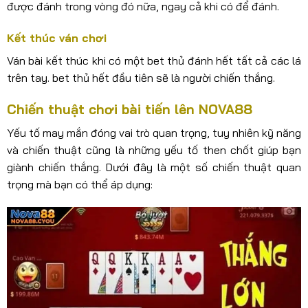
được đánh trong vòng đó nữa, ngay cả khi có để đánh.
Kết thúc ván chơi
Ván bài kết thúc khi có một bet thủ đánh hết tất cả các lá
trên tay. bet thủ hết đầu tiên sẽ là người chiến thắng.
Chiến thuật chơi bài tiến lên NOVA88
Yếu tố may mắn đóng vai trò quan trọng, tuy nhiên kỹ năng
và chiến thuật cũng là những yếu tố then chốt giúp bạn
giành chiến thắng. Dưới đây là một số chiến thuật quan
trọng mà bạn có thể áp dụng: