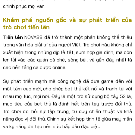
chinh phục mọi ván.
Khám phá nguồn gốc và sự phát triển của
trò chơi tiến lên
Tiến lên
NOVA88 đã trở thành một phần không thể thiếu
trong văn hóa giải trí của người Việt. Trò chơi này không chỉ
xuất hiện trong những dịp lễ tết, sum họp gia đình, mà còn
len lỏi vào các quán cà phê, sòng bài, và gần đây nhất là
các nền tảng cá cược online.
Sự phát triển mạnh mẽ công nghệ đã đưa game đến với
một tầm cao mới, cho phép bet thủ kết nối và tranh tài với
nhau mọi lúc, mọi nơi. Đây là một trò sử dụng bộ tây 52 lá,
mục tiêu của bet thủ là đánh hết trên tay trước đối thủ.
Trò chơi đòi hỏi sự tập trung, tư duy chiến thuật và khả
năng đọc vị đối thủ. Chính sự kết hợp tinh tế giữa may mắn
và kỹ năng đã tạo nên sức hấp dẫn đặc biệt.