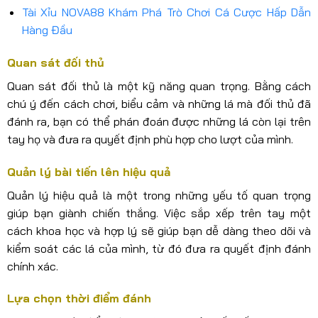
Tài Xỉu NOVA88 Khám Phá Trò Chơi Cá Cược Hấp Dẫn
Hàng Đầu
Quan sát đối thủ
Quan sát đối thủ là một kỹ năng quan trọng. Bằng cách
chú ý đến cách chơi, biểu cảm và những lá mà đối thủ đã
đánh ra, bạn có thể phán đoán được những lá còn lại trên
tay họ và đưa ra quyết định phù hợp cho lượt của mình.
Quản lý bài tiến lên hiệu quả
Quản lý hiệu quả là một trong những yếu tố quan trọng
giúp bạn giành chiến thắng. Việc sắp xếp trên tay một
cách khoa học và hợp lý sẽ giúp bạn dễ dàng theo dõi và
kiểm soát các lá của mình, từ đó đưa ra quyết định đánh
chính xác.
Lựa chọn thời điểm đánh