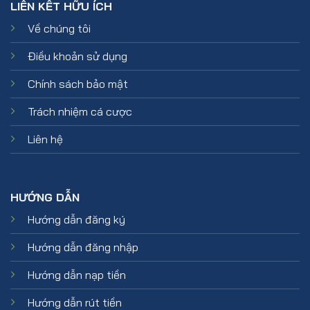
LIÊN KẾT HỮU ÍCH
Về chúng tôi
Điều khoản sử dụng
Chính sách bảo mật
Trách nhiệm cá cược
Liên hệ
HƯỚNG DẪN
Hướng dẫn đăng ký
Hướng dẫn đăng nhập
Hướng dẫn nạp tiền
Hướng dẫn rút tiền