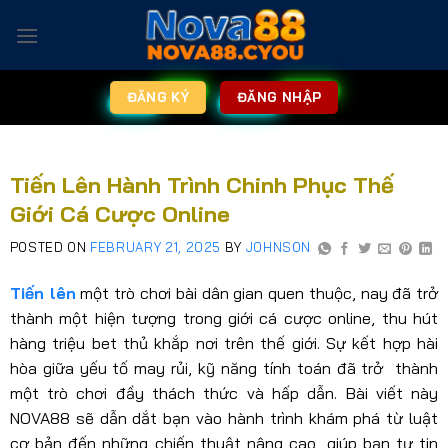
ĐĂNG KÝ
ĐĂNG NHẬP
Tiến Lên Hành Trình Chinh Phục Thế
Giới Cá Cược Online
POSTED ON
FEBRUARY 21, 2025
BY
JOHNSON
Tiến lên
một trò chơi bài dân gian quen thuộc, nay đã trở
thành một hiện tượng trong giới cá cược online, thu hút
hàng triệu bet thủ khắp nơi trên thế giới. Sự kết hợp hài
hòa giữa yếu tố may rủi, kỹ năng tính toán đã trở thành
một trò chơi đầy thách thức và hấp dẫn. Bài viết này
NOVA88 sẽ dẫn dắt bạn vào hành trình khám phá từ luật
cơ bản đến những chiến thuật nâng cao, giúp bạn tự tin