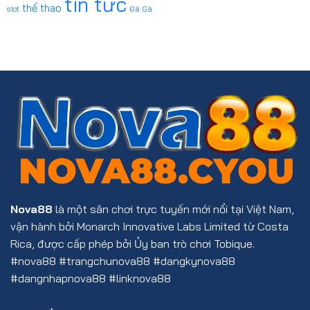
tin tức
thể thao
slot
Đá Gà
Nova88
là một sân chơi trực tuyến mới nổi tại Việt Nam,
vận hành bởi Monarch Innovative Labs Limited từ Costa
Rica, được cấp phép bởi Ủy ban trò chơi Tobique.
#nova88 #trangchunova88 #dangkynova88
#dangnhapnova88 #linknova88